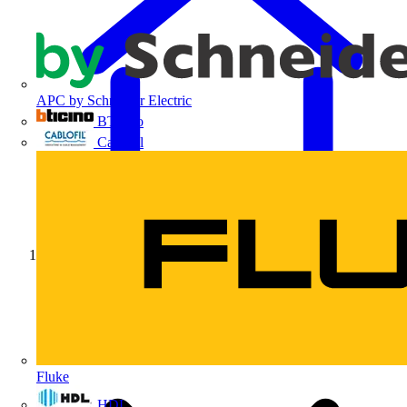
APC by Schneider Electric
BTicino
Cablofil
Início
Fluke
HDL