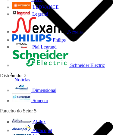
LEDVANCE
Legrand
Nexans
Philips
Pial Legrand
Schneider Electric
Distribuidor
2
Notícias
Dimensional
Sonepar
Parceiro do Setor
5
Abilux
Abracopel