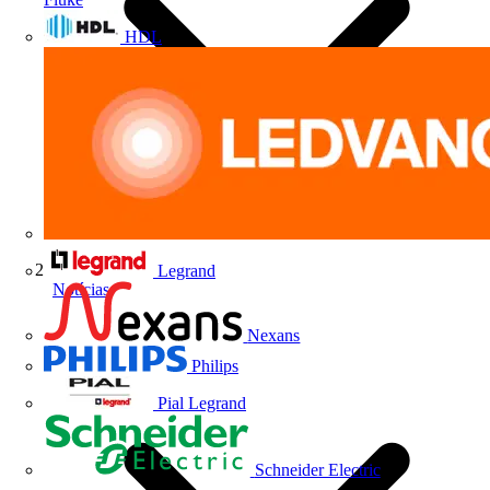
HDL
Legrand
Notícias
Nexans
Philips
Pial Legrand
Schneider Electric