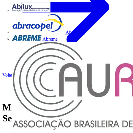
Abilux
Abracopel
Abreme
Voltar para Notícias
Minuto "Programa Casa
Segura" | Falta de DR