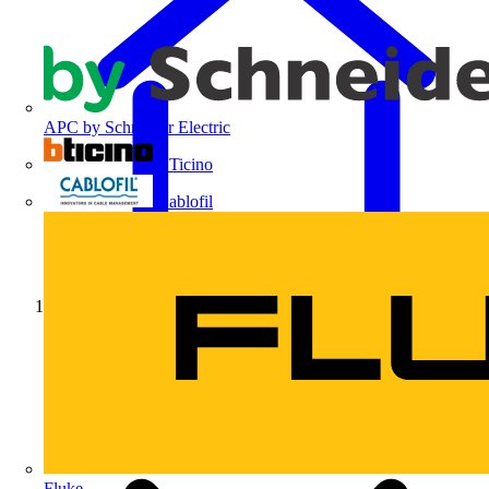
APC by Schneider Electric
BTicino
Cablofil
Início
Fluke