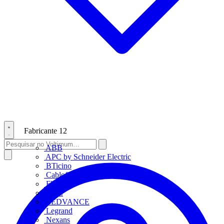
Fabricante
12
ABB
APC by Schneider Electric
BTicino
Cablofil
Fluke
HDL
LEDVANCE
Legrand
Nexans