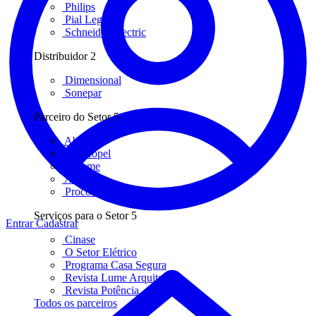
Philips
Pial Legrand
Schneider Electric
Distribuidor
2
Dimensional
Sonepar
Parceiro do Setor
5
Abilux
Abracopel
Abreme
Aureside
Procobre
Serviços para o Setor
5
Entrar
Cadastrar
Cinase
O Setor Elétrico
Programa Casa Segura
Revista Lume Arquitetura
Revista Potência
Todos os parceiros