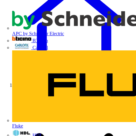
APC by Schneider Electric
BTicino
Cablofil
Início
Fluke
HDL