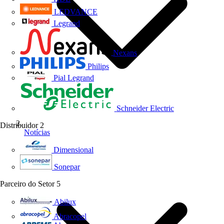
LEDVANCE
Legrand
Nexans
Philips
Pial Legrand
Schneider Electric
Distribuidor
2
Notícias
Dimensional
Sonepar
Parceiro do Setor
5
Abilux
Abracopel