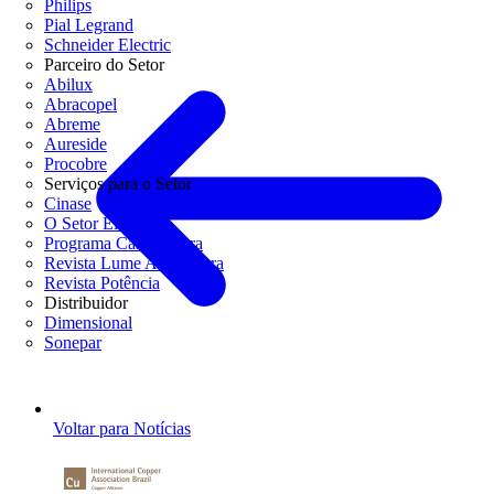
Philips
Pial Legrand
Schneider Electric
Parceiro do Setor
Abilux
Abracopel
Abreme
Aureside
Procobre
Serviços para o Setor
Cinase
O Setor Elétrico
Programa Casa Segura
Revista Lume Arquitetura
Revista Potência
Distribuidor
Dimensional
Sonepar
Voltar para Notícias