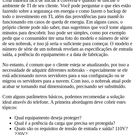
Uma maneira fácil de iniciar a conversa é quando se discute o
ambiente de TI de seu cliente. Você pode perguntar o que eles estão
fazendo sobre a segurança em energia e como fazem o backup de
todo o investimento em TI, além das providências para mantê-lo
funcionando em casos de queda de energia. Em alguns casos, o
próprio cliente pode não saber, mas sugerimos que você tome alguns
minutos para descobrir. Isso pode ser simples, como por exemplo
pedir que o consumidor tire uma foto do modelo e número de série
de seu nobreak, e isso já seria o suficiente para começar. O modelo e
número de série de um nobreak revelam as especificações de entrada
saída, a potência do equipamento e a data de fabricação.
No entanto, é comum que o cliente esteja se atualizando, por isso a
necessidade de adquirir diferentes nobreaks – especialmente se ele
está adicionando novos servidores para a sua configuração ou se
migrou os servidores para a nuvem. Com isso, o nobreak atual pode
acabar se tornando mal dimensionado, precisando ser substituído.
Com alguns parâmetros básicos, podemos recomendar a solução
ideal através do telefone. A primeira abordagem deve cobrir estes
tópicos:
Qual equipamento deseja proteger?
Qual é a potência da carga que precisa ser protegida?
Quais são os requisitos de tensão de entrada e saída? 110V?
220V?