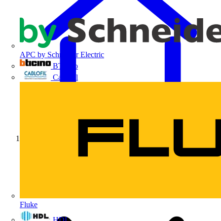
APC by Schneider Electric
BTicino
Cablofil
Início
Fluke
HDL