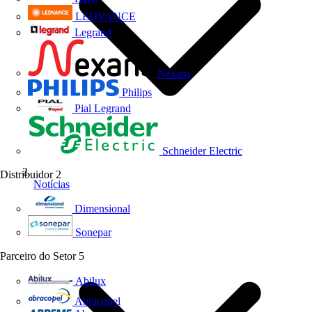
LEDVANCE
Legrand
Nexans
Philips
Pial Legrand
Schneider Electric
Distribuidor
2
Notícias
Dimensional
Sonepar
Parceiro do Setor
5
Abilux
Abracopel