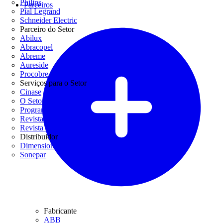
Philips
Parceiros
Pial Legrand
Schneider Electric
Parceiro do Setor
Abilux
Abracopel
Abreme
Aureside
Procobre
Serviços para o Setor
Cinase
O Setor Elétrico
Programa Casa Segura
Revista Lume Arquitetura
Revista Potência
Distribuidor
Dimensional
Sonepar
Fabricante
ABB