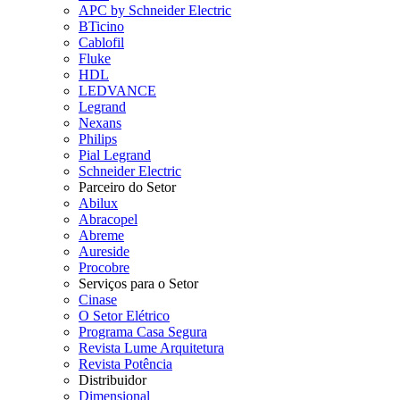
APC by Schneider Electric
BTicino
Cablofil
Fluke
HDL
LEDVANCE
Legrand
Nexans
Philips
Pial Legrand
Schneider Electric
Parceiro do Setor
Abilux
Abracopel
Abreme
Aureside
Procobre
Serviços para o Setor
Cinase
O Setor Elétrico
Programa Casa Segura
Revista Lume Arquitetura
Revista Potência
Distribuidor
Dimensional