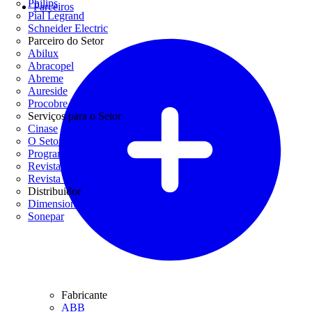
Philips
Parceiros
Pial Legrand
Schneider Electric
Parceiro do Setor
Abilux
Abracopel
Abreme
Aureside
Procobre
Serviços para o Setor
Cinase
O Setor Elétrico
Programa Casa Segura
Revista Lume Arquitetura
Revista Potência
Distribuidor
Dimensional
Sonepar
Fabricante
ABB