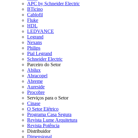
APC by Schneider Electric
BTicino
Cablofil
Fluke
HDL
LEDVANCE
Legrand
Nexans
Philips
Pial Legrand
Schneider Electric
Parceiro do Setor
Abilux
Abracopel
Abreme
Aureside
Procobre
Serviços para o Setor
Cinase
O Setor Elétrico
Programa Casa Segura
Revista Lume Arquitetura
Revista Potência
Distribuidor
Dimensional