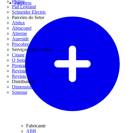
Philips
Parceiros
Pial Legrand
Schneider Electric
Parceiro do Setor
Abilux
Abracopel
Abreme
Aureside
Procobre
Serviços para o Setor
Cinase
O Setor Elétrico
Programa Casa Segura
Revista Lume Arquitetura
Revista Potência
Distribuidor
Dimensional
Sonepar
Fabricante
ABB