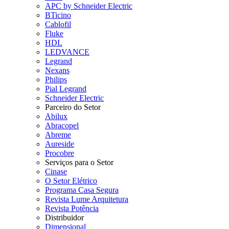
APC by Schneider Electric
BTicino
Cablofil
Fluke
HDL
LEDVANCE
Legrand
Nexans
Philips
Pial Legrand
Schneider Electric
Parceiro do Setor
Abilux
Abracopel
Abreme
Aureside
Procobre
Serviços para o Setor
Cinase
O Setor Elétrico
Programa Casa Segura
Revista Lume Arquitetura
Revista Potência
Distribuidor
Dimensional