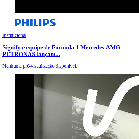
Institucional
Signify e equipe de Fórmula 1 Mercedes-AMG
PETRONAS lançam...
Nenhuma pré-visualização disponível.